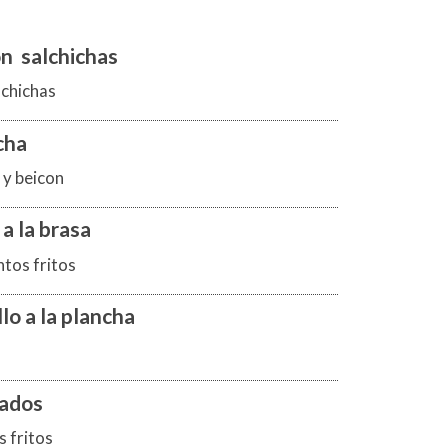
n salchichas
lchichas
cha
 y beicon
a la brasa
ntos fritos
o a la plancha
bados
s fritos