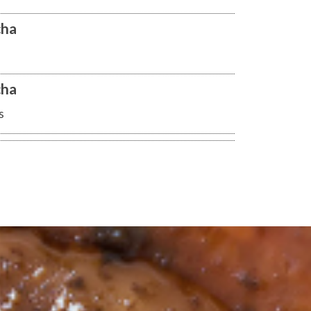
cha
cha
s